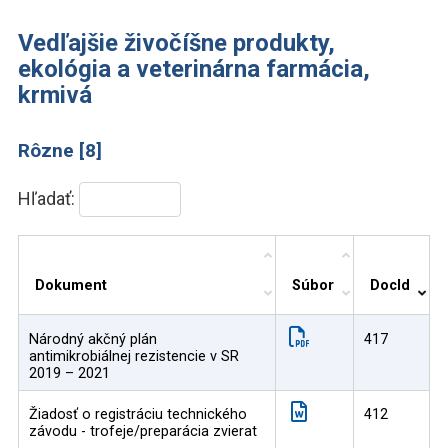
Vedľajšie živočíšne produkty,
ekológia a veterinárna farmácia,
krmivá
Rôzne [8]
Hľadať:
Dokument
Súbor
DocId
Národný akčný plán
417
antimikrobiálnej rezistencie v SR
2019 – 2021
Žiadosť o registráciu technického
412
závodu - trofeje/preparácia zvierat