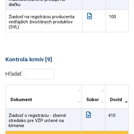
diaľku
Žiadosť na registráciu producenta
100
vedľajších živočíšnych produktov
(SVL)
Kontrola krmív [9]
Hľadať:
Dokument
Súbor
DocId
Žiadosť o registráciu - zberné
410
stredisko pre VŽP určené na
kŕmenie