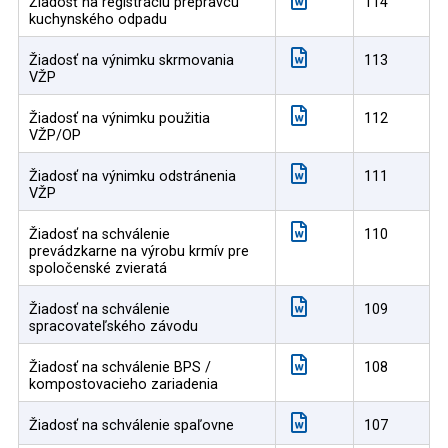
Žiadosť na registráciu prepravcu
114
kuchynského odpadu
Žiadosť na výnimku skrmovania
113
VŽP
Žiadosť na výnimku použitia
112
VŽP/OP
Žiadosť na výnimku odstránenia
111
VŽP
Žiadosť na schválenie
110
prevádzkarne na výrobu krmív pre
spoločenské zvieratá
Žiadosť na schválenie
109
spracovateľského závodu
Žiadosť na schválenie BPS /
108
kompostovacieho zariadenia
Žiadosť na schválenie spaľovne
107