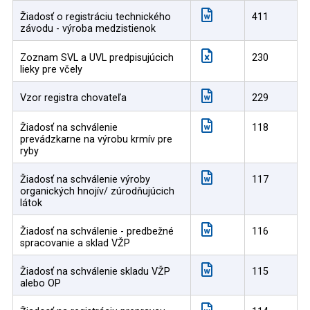
Žiadosť o registráciu technického
411
závodu - výroba medzistienok
Zoznam SVL a UVL predpisujúcich
230
lieky pre včely
Vzor registra chovateľa
229
Žiadosť na schválenie
118
prevádzkarne na výrobu krmív pre
ryby
Žiadosť na schválenie výroby
117
organických hnojív/ zúrodňujúcich
látok
Žiadosť na schválenie - predbežné
116
spracovanie a sklad VŽP
Žiadosť na schválenie skladu VŽP
115
alebo OP