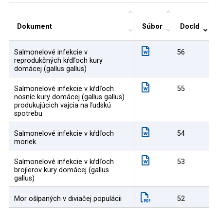
Dokument
Súbor
DocId
Salmonelové infekcie v
56
reprodukčných kŕdľoch kury
domácej (gallus gallus)
Salmonelové infekcie v kŕdľoch
55
nosníc kury domácej (gallus gallus)
produkujúcich vajcia na ľudskú
spotrebu
Salmonelové infekcie v kŕdľoch
54
moriek
Salmonelové infekcie v kŕdľoch
53
brojlerov kury domácej (gallus
gallus)
Mor ošípaných v diviačej populácii
52