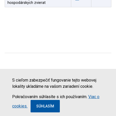
hospodárskych zvierat
Mohlo by vás zaujímať
Schválené/registrované prevádzkarne
S cieľom zabezpečiť fungovanie tejto webovej
lokality ukladáme na vašom zariadení cookie.
Štátna veterinárna a potravinová správa Slovenskej
republiky
Pokračovaním súhlasíte s ich používaním.
Viac o
Generuje a kreslí odbor informatiky ŠVPS SR
cookies.
SÚHLASÍM