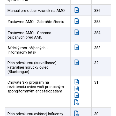
správa EFSA
Manuál pre odber vzoriek na AMO
386
Zastavme AMO - Zabráňte šíreniu
385
Zastavme AMO - Ochrana
384
ošípaných pred AMO
Africký mor ošípaných -
383
Informačný leták
Plán prieskumu (surveillance)
32
katarálnej horúčky oviec
(Bluetongue)
Chovateľský program na
31
rezistenciu oviec voči prenosným
spongiformným encefalopatiám
Plán prieskumu aviárnej influenzy
30