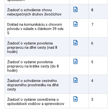
Žiadosť o schválenie chovu
8
nebezpečných druhov živočíchov
Doklad na komunikáciu s chovom
7
pôvodu v súlade s článkom 39 ods.
5
Žiadosť o vydanie povolenia
6
prepravcu na dlhé cesty (nad 8
hodín)
Žiadosť o vydanie povolenia
5
prepravcu na krátke cesty (do 8
hodín)
Žiadosť o schválenie cestného
4
dopravného prostriedku na dlhé
cesty
Žiadosť o vydanie osvedčenia o
3
spôsobilosti vodičov a sprievodcov