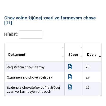
Chov voľne žijúcej zveri vo farmovom chove
[11]
Hľadať:
Dokument
Súbor
DocId
Registrácia chovu farmy
28
Oznámenie o chove včelstiev
27
Evidencia chovateľov voľne žijúcej
26
zveri vo farmových chovoch