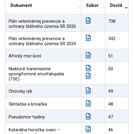
Dokument
Súbor
DocId
Plán veterinárnej prevencie a
738
ochrany štátneho územia SR 2026
Plán veterinárnej prevencie a
342
ochrany štátneho územia SR 2024
Africký mor koní
51
Niektoré transmisívne
50
spongiformné encefalopatie
(TSE)
Choroby rýb
49
Slintačka a krívačka
48
Pseudomor hydiny
47
Katarálna horúčka oviec –
46