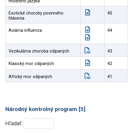
modrého jazyka
Exotické choroby povinného
45
hlásenia
Aviárna influenza
44
Vezikulárna choroba ošípaných
43
Klasický mor ošípaných
42
Africký mor ošípaných
41
Národný kontrolný program [5]
Hľadať: