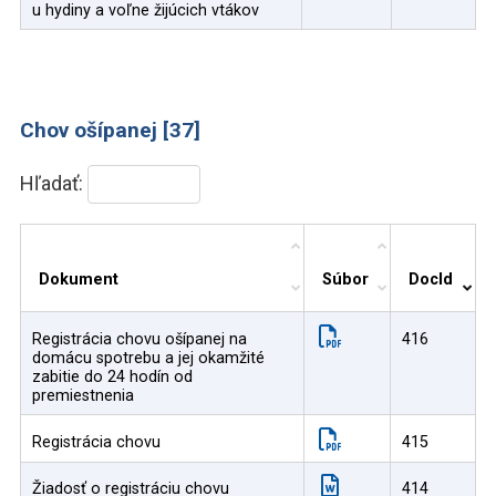
u hydiny a voľne žijúcich vtákov
Chov ošípanej [37]
Hľadať:
Dokument
Súbor
DocId
Registrácia chovu ošípanej na
416
domácu spotrebu a jej okamžité
zabitie do 24 hodín od
premiestnenia
Registrácia chovu
415
Žiadosť o registráciu chovu
414