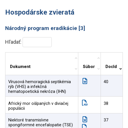
Hospodárske zvieratá
Národný program eradikácie [3]
Hľadať:
Dokument
Súbor
DocId
Vírusová hemoragická septikémia
40
rýb (VHS) a infekčná
hematopoetická nekróza (IHN)
Africký mor ošípaných v diviačej
38
populácii
Niektoré transmisívne
37
spongiformné encefalopatie (TSE)