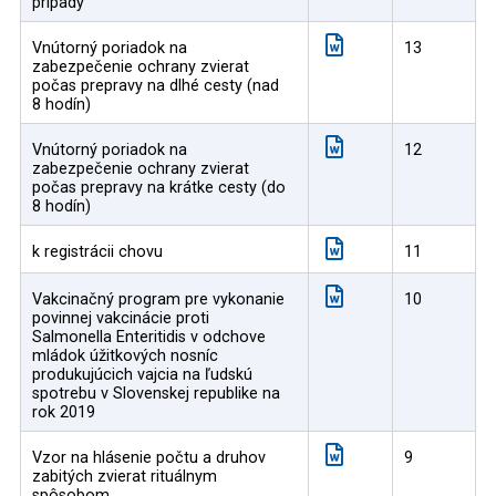
prípady
Vnútorný poriadok na
13
zabezpečenie ochrany zvierat
počas prepravy na dlhé cesty (nad
8 hodín)
Vnútorný poriadok na
12
zabezpečenie ochrany zvierat
počas prepravy na krátke cesty (do
8 hodín)
k registrácii chovu
11
Vakcinačný program pre vykonanie
10
povinnej vakcinácie proti
Salmonella Enteritidis v odchove
mládok úžitkových nosníc
produkujúcich vajcia na ľudskú
spotrebu v Slovenskej republike na
rok 2019
Vzor na hlásenie počtu a druhov
9
zabitých zvierat rituálnym
spôsobom