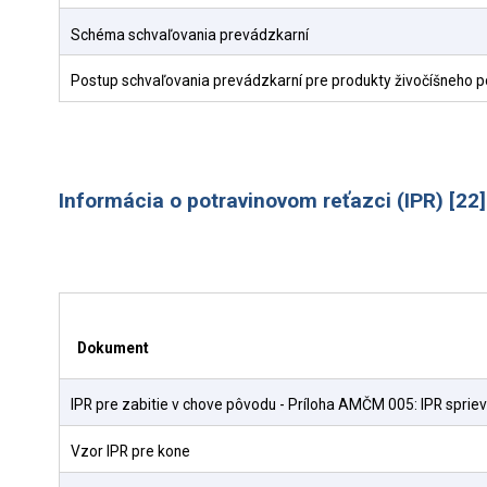
Schéma schvaľovania prevádzkarní
Postup schvaľovania prevádzkarní pre produkty živočíšneho pô
Informácia o potravinovom reťazci (IPR) [22]
Dokument
IPR pre zabitie v chove pôvodu - Príloha AMČM 005: IPR spri
Vzor IPR pre kone