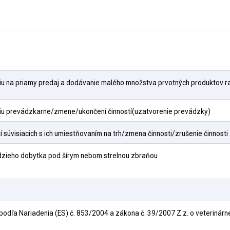
ciu na priamy predaj a dodávanie malého množstva prvotných produktov 
ciu prevádzkarne/zmene/ukončení činností(uzatvorenie prevádzky)
 súvisiacich s ich umiestňovaním na trh/zmena činnosti/zrušenie činnosti
ädzieho dobytka pod šírym nebom strelnou zbraňou
odľa Nariadenia (ES) č. 853/2004 a zákona č. 39/2007 Z.z. o veterinárnej