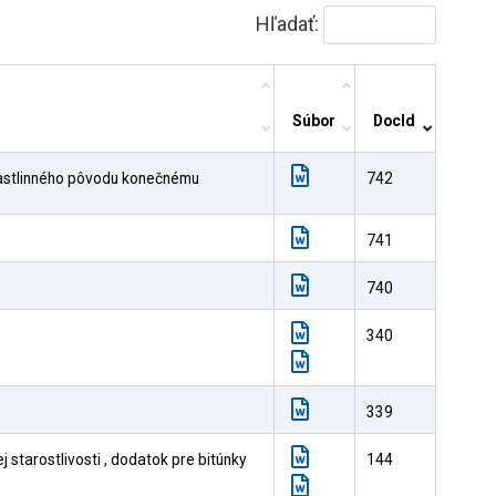
Hľadať:
Súbor
DocId
rastlinného pôvodu konečnému
742
741
740
340
339
 starostlivosti , dodatok pre bitúnky
144