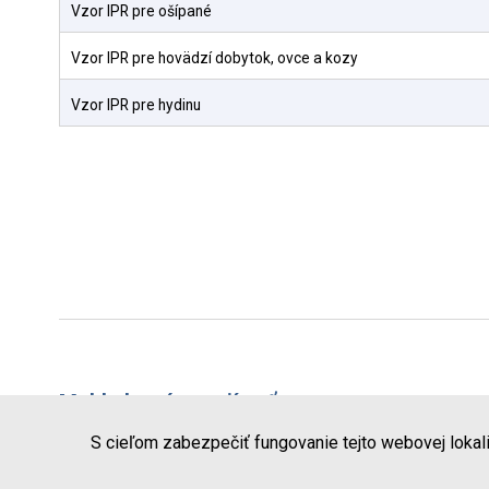
Vzor IPR pre ošípané
Vzor IPR pre hovädzí dobytok, ovce a kozy
Vzor IPR pre hydinu
Mohlo by vás zaujímať
Schválené/registrované prevádzkarne
S cieľom zabezpečiť fungovanie tejto webovej lokal