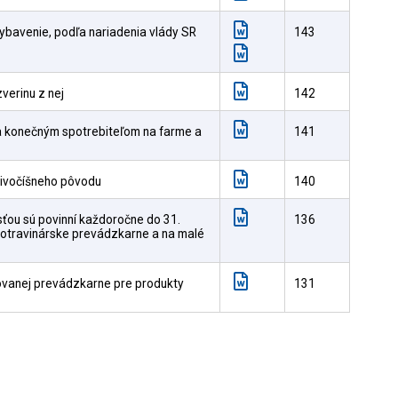
ybavenie, podľa nariadenia vlády SR
143
verinu z nej
142
a konečným spotrebiteľom na farme a
141
živočíšneho pôvodu
140
ťou sú povinní každoročne do 31.
136
 potravinárske prevádzkarne a na malé
rovanej prevádzkarne pre produkty
131