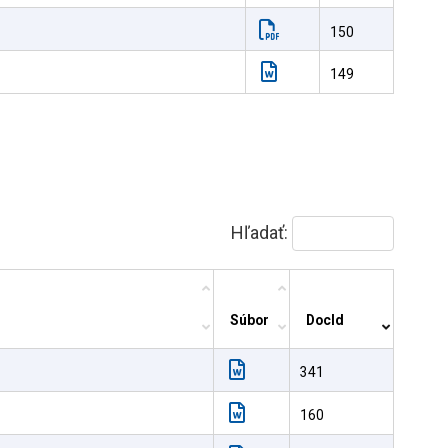
150
149
Hľadať:
Súbor
DocId
341
160