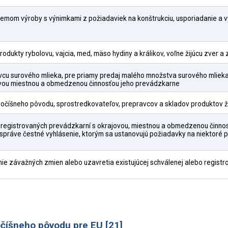
emom výroby s výnimkami z požiadaviek na konštrukciu, usporiadanie a v
dukty rybolovu, vajcia, med, mäso hydiny a králikov, voľne žijúcu zver a z
avcu surového mlieka, pre priamy predaj malého množstva surového mliek
jovou miestnou a obmedzenou činnosťou jeho prevádzkarne
ivočíšneho pôvodu, sprostredkovateľov, prepravcov a skladov produktov 
registrovaných prevádzkarní s okrajovou, miestnou a obmedzenou činnos
ej správe čestné vyhlásenie, ktorým sa ustanovujú požiadavky na niektoré
nie závažných zmien alebo uzavretia existujúcej schválenej alebo regist
očíšneho pôvodu pre EU [21]