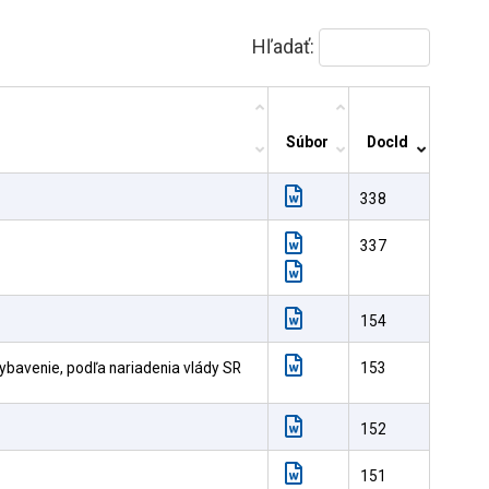
Hľadať:
Súbor
DocId
338
337
154
ybavenie, podľa nariadenia vlády SR
153
152
151