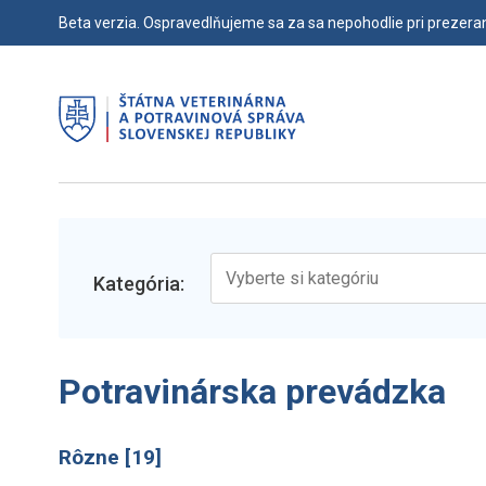
Beta verzia. Ospravedlňujeme sa za sa nepohodlie pri prezeraní
Kategória:
Potravinárska prevádzka
Rôzne [19]