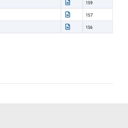
159
157
156
tna veterinárna a potravinová správa Slovenskej republiky
Generuje a kreslí odbor informatiky ŠVPS SR